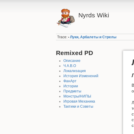
Nyrds Wiki
Trace:
Луки, Арбалеты и Стрелы
•
Remixed PD
Описание
Ч.А.В.О
Локализация
История Изменений
ФанАрт
Истории
о
Предметы
Монстры/НИПЫ
Игровая Механика
Л
Тактики и Советы
т
с
с
с