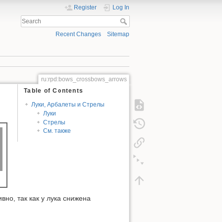
Register
Log In
Recent Changes
Sitemap
ru:rpd:bows_crossbows_arrows
Table of Contents
Луки, Арбалеты и Стрелы
Луки
Стрелы
См. также
но, так как у лука снижена