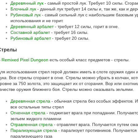
Деревянный лук
- самый простой лук. Требует 10 силы. Сгорае
Блочный лук
- данный лук требует 14 силы и, так же, как и дер
Рубиновый лук
- самый сильный лук с наибольшим базовым у
использования и не горит.
Деревянный арбалет
- требует 12 силы, горит в огне.
Составной арбалет
- требует 16 силы.
Рубиновый арбалет
- требует 20 силы.
Стрелы
В
Remixed Pixel Dungeon
есть особый класс предметов - стрелы.
ля использования стрел герой должен иметь в слоте оружия один и
ука. Все стрелы сгорают в огне. Стрелы можно убрать в колчан, ко
ровне за 750 золота, это защищает их от сгорания. Вор или охотни
ачестве оружия ближнего боя. Стрелы можно смазывать зельями.
Деревянная стрела
- обычная стрела без особых эффектов. 
все остальные типы стрел
Огненная стрела
- поджигает врага при попадании. Получает
зельем жидкого пламени
Отравленная стрела
- отравляет врага. Получается путем см
Парализующая стрела
- парализует противников. Получаетс
парализующего газа