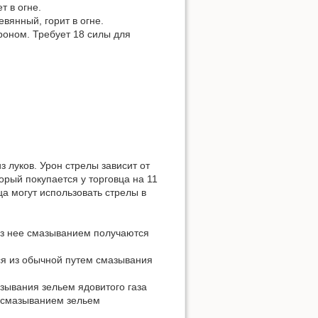
т в огне.
евянный, горит в огне.
роном. Требует 18 силы для
з луков. Урон стрелы зависит от
торый покупается у торговца на 11
ца могут использовать стрелы в
Из нее смазыванием получаются
ся из обычной путем смазывания
азывания зельем ядовитого газа
я смазыванием зельем