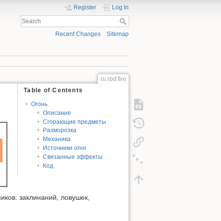
Register
Log In
Recent Changes
Sitemap
ru:rpd:fire
Table of Contents
Огонь
Описание
Сгорающие предметы
Разморозка
Механика
Источники огня
Связанные эффекты
Код
иков: заклинаний, ловушек,