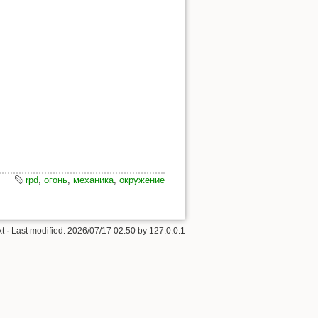
rpd
,
огонь
,
механика
,
окружение
xt
· Last modified:
2026/07/17 02:50
by
127.0.0.1