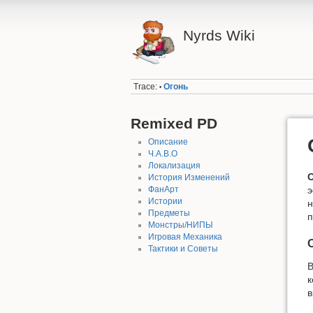
Nyrds Wiki
Trace:
Огонь
•
Remixed PD
Описание
Ч.А.В.О
Локализация
История Изменений
ФанАрт
э
Истории
н
Предметы
п
Монстры/НИПЫ
Игровая Механика
Тактики и Советы
В
к
в