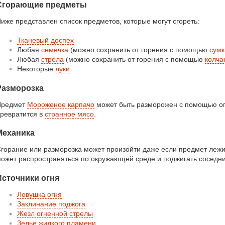
Сгорающие предметы
иже представлен список предметов, которые могут сгореть:
Тканевый доспех
Любая
семечка
(можно сохранить от горения с помощью
сумк
Любая
стрела
(можно сохранить от горения с помощью
колча
Некоторые
луки
Разморозка
Предмет
Мороженое карпачо
может быть разморожен с помощью огн
ревратится в
странное мясо
.
Механика
горание или разморозка может произойти даже если предмет лежит
ожет распространяться по окружающей среде и поджигать соседни
Источники огня
Ловушка огня
Заклинание поджога
Жезл огненной стрелы
Зелье жидкого пламени