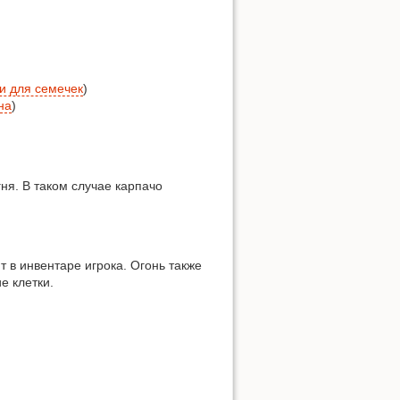
и для семечек
)
на
)
я. В таком случае карпачо
 в инвентаре игрока. Огонь также
е клетки.