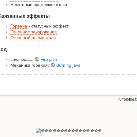
Некоторые вражеские атаки
Связанные эффекты
Горение
- статусный эффект
Огненное зачарование
Огненный элементаль
Код
Java класс:
Fire.java
Механика горения:
Burning.java
ru/rpd/fire.t