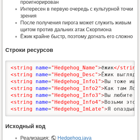
проигнорирован
Интересен в первую очередь с культурной точки
зрения
После получения пирога может служить живым
щитом против дальних атак Скорпиона
Ёжик крайне быстр, поэтому догнать его сложно
Строки ресурсов
<string
name
=
"Hedgehog_Name"
>
ёжик
</string
<string
name
=
"Hedgehog_Desc"
>
Ёжик выгляди
<string
name
=
"Hedgehog_Info1"
>
Вы тоже ище
<string
name
=
"Hedgehog_Info2"
>
Как там Лош
<string
name
=
"Hedgehog_Info3"
>
Вы любите ч
<string
name
=
"Hedgehog_Info4"
>
Возьми этот
<string
name
=
"Hedgehog_ImLate"
>
Я опаздыва
Исходный код
Реализация:
Hedgehog.java