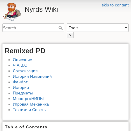
skip to content
Nyrds Wiki
>
Remixed PD
Описание
Ч.А.В.О
Локализация
История Изменений
ФанАрт
Истории
Предметы
Монстры/НИПЫ
Игровая Механика
Тактики и Советы
Table of Contents