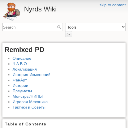
skip to content
Nyrds Wiki
>
Remixed PD
Описание
Ч.А.В.О
Локализация
История Изменений
ФанАрт
Истории
Предметы
Монстры/НИПЫ
Игровая Механика
Тактики и Советы
Table of Contents