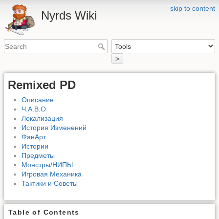
skip to content
Nyrds Wiki
>
Remixed PD
Описание
Ч.А.В.О
Локализация
История Изменений
ФанАрт
Истории
Предметы
Монстры/НИПЫ
Игровая Механика
Тактики и Советы
Table of Contents