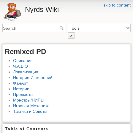
skip to content
Nyrds Wiki
>
Remixed PD
Описание
Ч.А.В.О
Локализация
История Изменений
ФанАрт
Истории
Предметы
Монстры/НИПЫ
Игровая Механика
Тактики и Советы
Table of Contents