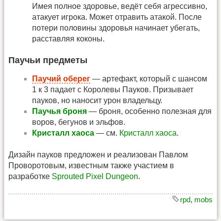
Имея полное здоровье, ведёт себя агрессивно,
атакует игрока. Может отравить атакой. После
потери половины здоровья начинает убегать,
расставляя коконы.
Паучьи предметы
Паучий оберег
— артефакт, который с шансом
1 к 3 падает с Королевы Пауков. Призывает
пауков, но наносит урон владельцу.
Паучья броня
— броня, особенно полезная для
воров, бегунов и эльфов.
Кристалл хаоса
— см.
Кристалл хаоса
.
Дизайн пауков предложен и реализован Павлом
Проворотовым, известным также участием в
разработке
Sprouted Pixel Dungeon
.
rpd
,
mobs